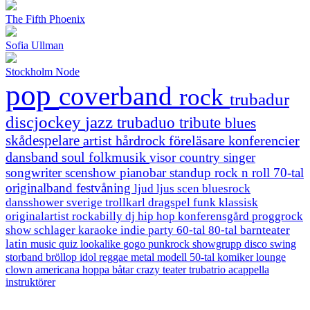
The Fifth Phoenix
Sofia Ullman
Stockholm Node
pop
coverband
rock
trubadur
discjockey
jazz
trubaduo
tribute
blues
skådespelare
artist
hårdrock
föreläsare
konferencier
dansband
soul
folkmusik
visor
country
singer
songwriter
scenshow
pianobar
standup
rock n roll
70-tal
originalband
festvåning
ljud
ljus
scen
bluesrock
dansshower
sverige
trollkarl
dragspel
funk
klassisk
originalartist
rockabilly
dj
hip hop
konferensgård
proggrock
show
schlager
karaoke
indie
party
60-tal
80-tal
barnteater
latin
music quiz
lookalike
gogo
punkrock
showgrupp
disco
swing
storband
bröllop
idol
reggae
metal
modell
50-tal
komiker
lounge
clown
americana
hoppa
båtar
crazy
teater
trubatrio
acappella
instruktörer