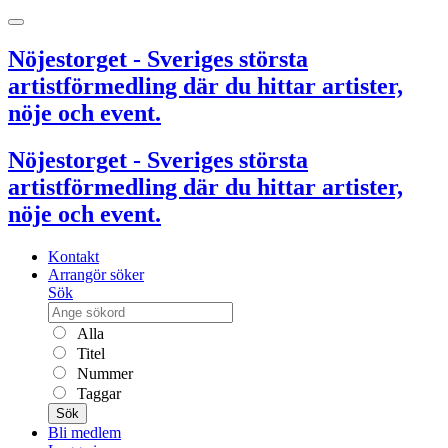
Nöjestorget - Sveriges största
artistförmedling där du hittar artister,
nöje och event.
Nöjestorget - Sveriges största
artistförmedling där du hittar artister,
nöje och event.
Kontakt
Arrangör söker
Sök
Alla
Titel
Nummer
Taggar
Sök
Bli medlem