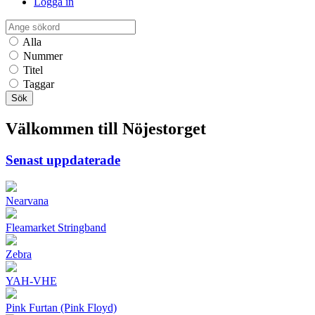
Logga in
Alla
Nummer
Titel
Taggar
Sök
Välkommen till Nöjestorget
Senast uppdaterade
Nearvana
Fleamarket Stringband
Zebra
YAH-VHE
Pink Furtan (Pink Floyd)