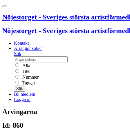
Nöjestorget - Sveriges största artistförmedl
Nöjestorget - Sveriges största artistförmedl
Kontakt
Arrangör söker
Sök
Alla
Titel
Nummer
Taggar
Sök
Bli medlem
Logga in
Arvingarna
Id: 860