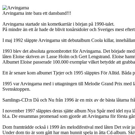
Arvingarna inte bara ett dansband!!!
Arvingarna startade sin kometkarriär i början på 1990-talet.
På mindre än ett år hade de blivit tonårsidoler och Sveriges mest efte
I maj 1992 släppte Arvingarna sitt debutalbum Coola killar, innehålla
1993 blev det absoluta genombrottet för Arvingarna. Det började med
låten Eloise skriven av Lasse Holm och Gert Lengstrand. Eloise hamna
Albumet Eloise passerade 100.000 exemplar vilket betydde att grabbar
Ett år senare kom albumet Tjejer och 1995 släpptes För Alltid. Båda 
1995 var Arvingarna med i uttagningen till Melodie Grand Prix med l
Svensktoppen.
Samlings-CD:n Då och Nu från 1996 är en mix av de bästa låtarna från
I november 1997 släpptes deras sjätte album Nya Spår med idel nya lå
bl.a. De ensammas promenad som gjorde att Arvingarna för första gån
Dom framträdde också i 1999 års melodifestival med låten Det svär j
Under dom tio är som gått har man hunnit spela in åtta Cd-album. Ski