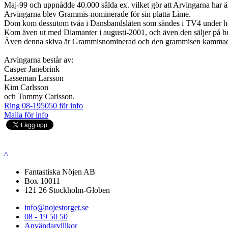
Maj-99 och uppnådde 40.000 sålda ex. vilket gör att Arvingarna har ännu
Arvingarna blev Grammis-nominerade för sin platta Lime.
Dom kom dessutom tvåa i Dansbandslåten som sändes i TV4 under h
Kom även ut med Diamanter i augusti-2001, och även den säljer på br
Även denna skiva är Grammisnominerad och den grammisen kamm
Arvingarna består av:
Casper Janebrink
Lasseman Larsson
Kim Carlsson
och Tommy Carlsson.
Ring 08-195050 för info
Maila för info
^
Fantastiska Nöjen AB
Box 10011
121 26 Stockholm-Globen
info@nojestorget.se
08 - 19 50 50
Användarvillkor