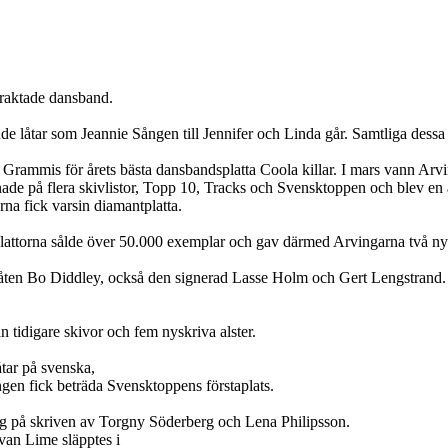
rtraktade dansband.
nde låtar som Jeannie Sången till Jennifer och Linda går. Samtliga dess
 Grammis för årets bästa dansbandsplatta Coola killar. I mars vann Arv
de på flera skivlistor, Topp 10, Tracks och Svensktoppen och blev en 
na fick varsin diamantplatta.
plattorna sålde över 50.000 exemplar och gav därmed Arvingarna två ny
åten Bo Diddley, också den signerad Lasse Holm och Gert Lengstrand. 
 tidigare skivor och fem nyskriva alster.
tar på svenska,
gen fick beträda Svensktoppens förstaplats.
ag på skriven av Torgny Söderberg och Lena Philipsson.
van Lime släpptes i