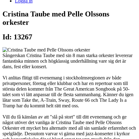
Logga in
Cristina Taube med Pelle Olssons
orkester
Id: 13267
Sångerskan Cristina Taube med sin 8 man starka orkester levererar
fantastiska minnen och högklassig underhållning vare sig det är
dans, fest eller konsert.
Vi anlitas flitigt till evenemang i stockholmsregionen av både
privatpersoner, företag eller klubbar och har en repertoar som till
största delen kommer från The Great American Songbook på 50-
talet som vi lätt anpassar till de flesta sammanhang. Känner du igen
låtar som Take the, A-Train, Sway, Route 66 och The Lady Is a
Tramp har du kommit helt rätt med oss.
Vill du få känslan av att "slå på stort" till ditt evenemang och ge
något utöver det vanliga är Cristina Taube med Pelle Olssons
Orkester ett mycket bra alternativ med all sin samlade erfarenhet och
spelglädje. Dessutom varvar vi gärna med jazz-konserter i kyrkor