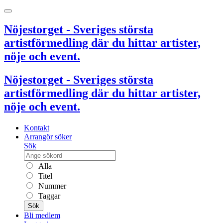
Nöjestorget - Sveriges största
artistförmedling där du hittar artister,
nöje och event.
Nöjestorget - Sveriges största
artistförmedling där du hittar artister,
nöje och event.
Kontakt
Arrangör söker
Sök
Alla
Titel
Nummer
Taggar
Sök
Bli medlem