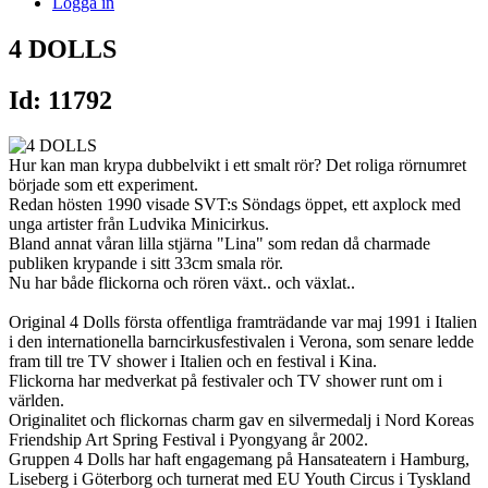
Logga in
4 DOLLS
Id: 11792
Hur kan man krypa dubbelvikt i ett smalt rör? Det roliga rörnumret
började som ett experiment.
Redan hösten 1990 visade SVT:s Söndags öppet, ett axplock med
unga artister från Ludvika Minicirkus.
Bland annat våran lilla stjärna "Lina" som redan då charmade
publiken krypande i sitt 33cm smala rör.
Nu har både flickorna och rören växt.. och växlat..
Original 4 Dolls första offentliga framträdande var maj 1991 i Italien
i den internationella barncirkusfestivalen i Verona, som senare ledde
fram till tre TV shower i Italien och en festival i Kina.
Flickorna har medverkat på festivaler och TV shower runt om i
världen.
Originalitet och flickornas charm gav en silvermedalj i Nord Koreas
Friendship Art Spring Festival i Pyongyang år 2002.
Gruppen 4 Dolls har haft engagemang på Hansateatern i Hamburg,
Liseberg i Göterborg och turnerat med EU Youth Circus i Tyskland