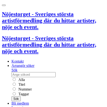
Nöjestorget - Sveriges största
artistförmedling där du hittar artister,
nöje och event.
Nöjestorget - Sveriges största
artistförmedling där du hittar artister,
nöje och event.
Kontakt
Arrangör söker
Sök
Alla
Titel
Nummer
Taggar
Sök
Bli medlem