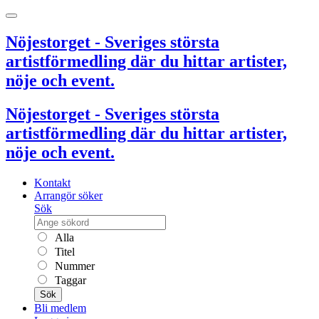
Nöjestorget - Sveriges största
artistförmedling där du hittar artister,
nöje och event.
Nöjestorget - Sveriges största
artistförmedling där du hittar artister,
nöje och event.
Kontakt
Arrangör söker
Sök
Alla
Titel
Nummer
Taggar
Sök
Bli medlem