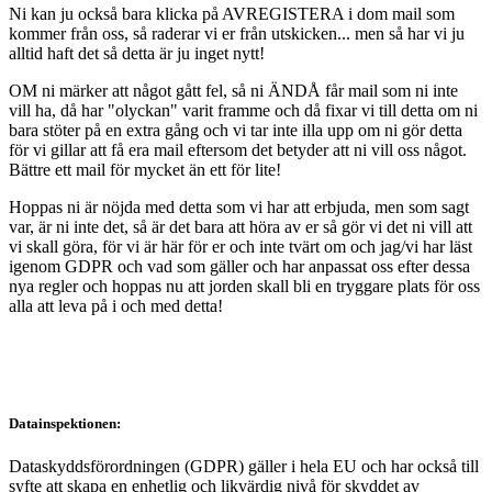
Ni kan ju också bara klicka på AVREGISTERA i dom mail som
kommer från oss, så raderar vi er från utskicken... men så har vi ju
alltid haft det så detta är ju inget nytt!
OM ni märker att något gått fel, så ni ÄNDÅ får mail som ni inte
vill ha, då har "olyckan" varit framme och då fixar vi till detta om ni
bara stöter på en extra gång och vi tar inte illa upp om ni gör detta
för vi gillar att få era mail eftersom det betyder att ni vill oss något.
Bättre ett mail för mycket än ett för lite!
Hoppas ni är nöjda med detta som vi har att erbjuda, men som sagt
var, är ni inte det, så är det bara att höra av er så gör vi det ni vill att
vi skall göra, för vi är här för er och inte tvärt om och jag/vi har läst
igenom GDPR och vad som gäller och har anpassat oss efter dessa
nya regler och hoppas nu att jorden skall bli en tryggare plats för oss
alla att leva på i och med detta!
Datainspektionen:
Dataskyddsförordningen (GDPR) gäller i hela EU och har också till
syfte att skapa en enhetlig och likvärdig nivå för skyddet av