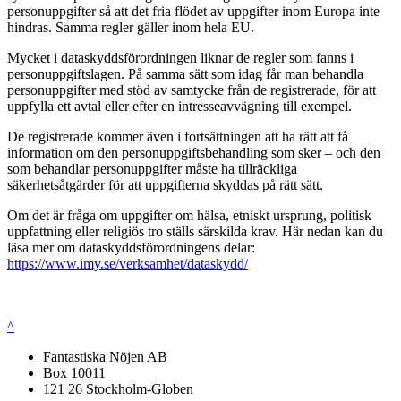
personuppgifter så att det fria flödet av uppgifter inom Europa inte
hindras. Samma regler gäller inom hela EU.
Mycket i dataskyddsförordningen liknar de regler som fanns i
personuppgiftslagen. På samma sätt som idag får man behandla
personuppgifter med stöd av samtycke från de registrerade, för att
uppfylla ett avtal eller efter en intresseavvägning till exempel.
De registrerade kommer även i fortsättningen att ha rätt att få
information om den personuppgiftsbehandling som sker – och den
som behandlar personuppgifter måste ha tillräckliga
säkerhetsåtgärder för att uppgifterna skyddas på rätt sätt.
Om det är fråga om uppgifter om hälsa, etniskt ursprung, politisk
uppfattning eller religiös tro ställs särskilda krav. Här nedan kan du
läsa mer om dataskyddsförordningens delar:
https://www.imy.se/verksamhet/dataskydd/
^
Fantastiska Nöjen AB
Box 10011
121 26 Stockholm-Globen