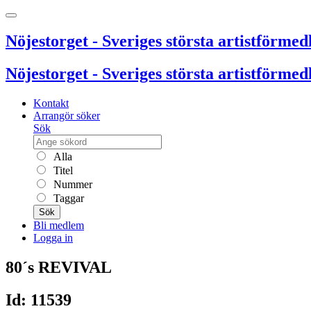
Nöjestorget - Sveriges största artistförmedl
Nöjestorget - Sveriges största artistförmedl
Kontakt
Arrangör söker
Sök
Alla
Titel
Nummer
Taggar
Sök
Bli medlem
Logga in
80´s REVIVAL
Id: 11539