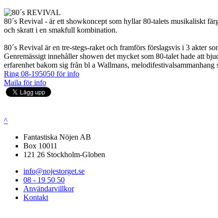
80´s Revival - är ett showkoncept som hyllar 80-talets musikaliskt färg
och skratt i en smakfull kombination.
80´s Revival är en tre-stegs-raket och framförs förslagsvis i 3 akter 
Genremässigt innehåller showen det mycket som 80-talet hade att bjuda 
erfarenhet bakom sig från bl a Wallmans, melodifestivalsammanhang s
Ring 08-195050 för info
Maila för info
^
Fantastiska Nöjen AB
Box 10011
121 26 Stockholm-Globen
info@nojestorget.se
08 - 19 50 50
Användarvillkor
Kontakt