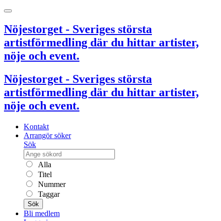
Nöjestorget - Sveriges största
artistförmedling där du hittar artister,
nöje och event.
Nöjestorget - Sveriges största
artistförmedling där du hittar artister,
nöje och event.
Kontakt
Arrangör söker
Sök
Alla
Titel
Nummer
Taggar
Sök
Bli medlem