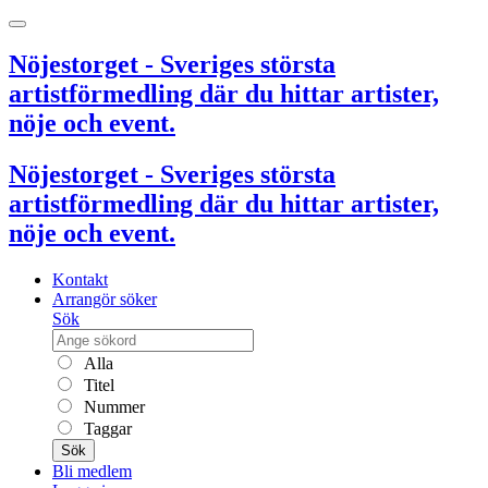
Nöjestorget - Sveriges största
artistförmedling där du hittar artister,
nöje och event.
Nöjestorget - Sveriges största
artistförmedling där du hittar artister,
nöje och event.
Kontakt
Arrangör söker
Sök
Alla
Titel
Nummer
Taggar
Sök
Bli medlem