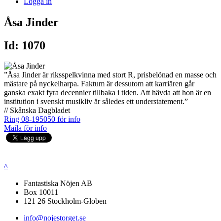
Logga in
Åsa Jinder
Id: 1070
”Åsa Jinder är riksspelkvinna med stort R, prisbelönad en masse och
mästare på nyckelharpa. Faktum är dessutom att karriären går
ganska exakt fyra decennier tillbaka i tiden. Att hävda att hon är en
institution i svenskt musikliv är således ett understatement.”
// Skånska Dagbladet
Ring 08-195050 för info
Maila för info
^
Fantastiska Nöjen AB
Box 10011
121 26 Stockholm-Globen
info@nojestorget.se