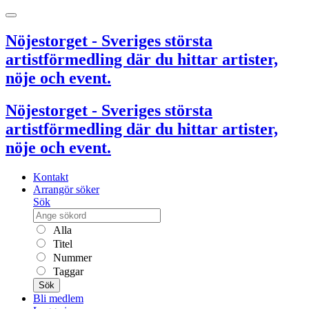
Nöjestorget - Sveriges största
artistförmedling där du hittar artister,
nöje och event.
Nöjestorget - Sveriges största
artistförmedling där du hittar artister,
nöje och event.
Kontakt
Arrangör söker
Sök
Alla
Titel
Nummer
Taggar
Sök
Bli medlem