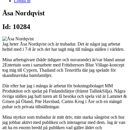
Logga in
Åsa Nordqvist
Id: 10284
Jag heter Åsa Nordqvist och är trubadur. Det är något jag arbetat
heltid med i 7-8 år och det har tagit mig till många ställen i världen.
Mina arbetsgivare (både tidigare och nuvarande) är/var bland annat
2Entertain som i samarbete med Fritidsresors Blue Village-koncept
tog mig till Cypern, Thailand och Teneriffa där jag spelade för
skandinaviska barnfamiljer.
Där efter har jag i många år arbetat för bokningsbolaget MM
Produktion och spelat på Finlandsfärjor (främst TallinkSilja). Några
övriga ställen jag haft turen att få besöka och spela vid är Lammet &
Grisen på Öland, Pite Havsbad, Carins Krog i Åre och en mängd
pubar och privata tillställningar.
Mina styrkor som trubadur är mitt driv, min starka sångröst och hur
jag jobbar aktivt med publiken och interagerar med dem. Jag är van
att ha en enorm bredd på publiken vad gäller ålder och