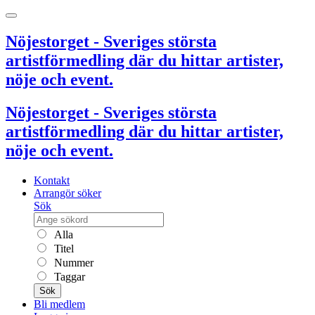
Nöjestorget - Sveriges största
artistförmedling där du hittar artister,
nöje och event.
Nöjestorget - Sveriges största
artistförmedling där du hittar artister,
nöje och event.
Kontakt
Arrangör söker
Sök
Alla
Titel
Nummer
Taggar
Sök
Bli medlem