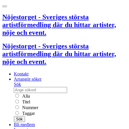
Nöjestorget - Sveriges största
artistförmedling där du hittar artister,
nöje och event.
Nöjestorget - Sveriges största
artistförmedling där du hittar artister,
nöje och event.
Kontakt
Arrangör söker
Sök
Alla
Titel
Nummer
Taggar
Sök
Bli medlem