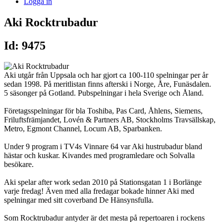
Logga in
Aki Rocktrubadur
Id: 9475
Aki utgår från Uppsala och har gjort ca 100-110 spelningar per år
sedan 1998. På meritlistan finns afterski i Norge, Åre, Funäsdalen.
5 säsonger på Gotland. Pubspelningar i hela Sverige och Åland.
Företagsspelningar för bla Toshiba, Pas Card, Åhlens, Siemens,
Friluftsfrämjandet, Lovén & Partners AB, Stockholms Travsällskap,
Metro, Egmont Channel, Locum AB, Sparbanken.
Under 9 program i TV4s Vinnare 64 var Aki hustrubadur bland
hästar och kuskar. Kivandes med programledare och Solvalla
besökare.
Aki spelar after work sedan 2010 på Stationsgatan 1 i Borlänge
varje fredag! Även med alla fredagar bokade hinner Aki med
spelningar med sitt coverband De Hänsynsfulla.
Som Rocktrubadur antyder är det mesta på repertoaren i rockens