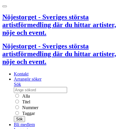
Nöjestorget - Sveriges största
artistförmedling där du hittar artister,
nöje och event.
Nöjestorget - Sveriges största
artistförmedling där du hittar artister,
nöje och event.
Kontakt
Arrangör söker
Sök
Alla
Titel
Nummer
Taggar
Sök
Bli medlem