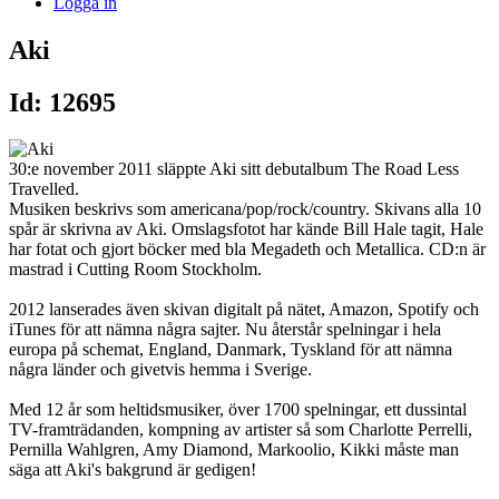
Logga in
Aki
Id: 12695
30:e november 2011 släppte Aki sitt debutalbum The Road Less
Travelled.
Musiken beskrivs som americana/pop/rock/country. Skivans alla 10
spår är skrivna av Aki. Omslagsfotot har kände Bill Hale tagit, Hale
har fotat och gjort böcker med bla Megadeth och Metallica. CD:n är
mastrad i Cutting Room Stockholm.
2012 lanserades även skivan digitalt på nätet, Amazon, Spotify och
iTunes för att nämna några sajter. Nu återstår spelningar i hela
europa på schemat, England, Danmark, Tyskland för att nämna
några länder och givetvis hemma i Sverige.
Med 12 år som heltidsmusiker, över 1700 spelningar, ett dussintal
TV-framträdanden, kompning av artister så som Charlotte Perrelli,
Pernilla Wahlgren, Amy Diamond, Markoolio, Kikki måste man
säga att Aki's bakgrund är gedigen!