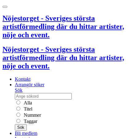
Nöjestorget - Sveriges största
artistförmedling där du hittar artister,
nöje och event.
Nöjestorget - Sveriges största
artistförmedling där du hittar artister,
nöje och event.
Kontakt
Arrangör söker
Sök
Alla
Titel
Nummer
Taggar
Sök
Bli medlem