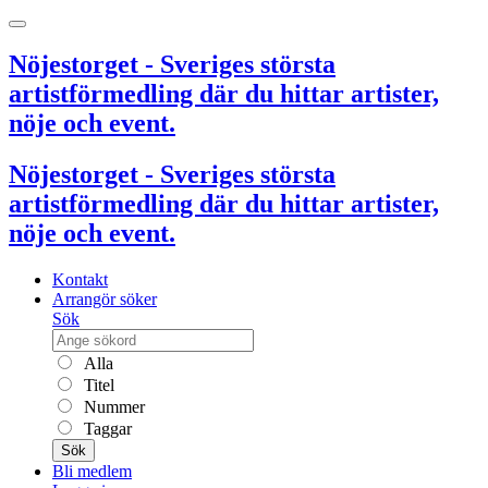
Nöjestorget - Sveriges största
artistförmedling där du hittar artister,
nöje och event.
Nöjestorget - Sveriges största
artistförmedling där du hittar artister,
nöje och event.
Kontakt
Arrangör söker
Sök
Alla
Titel
Nummer
Taggar
Sök
Bli medlem