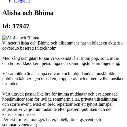
Logga in
Alisha och Bhima
Id: 17947
Vi heter Alisha och Bhima och tillsammans har vi bildat en akustisk
coverduo baserad i Stockholm.
Med sång och gitarr tolkar vi välkända låtar inom pop, soul, indie
och tidlösa klassiker i personliga och stämningsfulla arrangemang.
Vår ambition är att skapa en varm och inbjudande atmosfär där
publiken känner igen musiken, kopplar av och njuter av livemusiken
i stunden.
Vårt uttryck passar lika bra för intima middagar och avslappnade
hotellmiljöer som för livliga sommarkvällar, privata tillställningar
och större event. Med en bred repertoar och ett lyhört samspel
anpassar vi varje framträdande efter platsen, publiken och den
känsla som önskas.
Perfekt för restauranger, barer, hotell, företagsevent och
sommarevenemang.