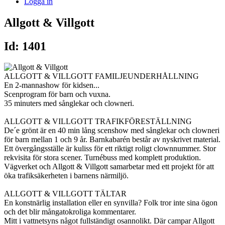
Logga in
Allgott & Villgott
Id: 1401
ALLGOTT & VILLGOTT FAMILJEUNDERHÅLLNING
En 2-mannashow för kidsen...
Scenprogram för barn och vuxna.
35 minuters med sånglekar och clowneri.
ALLGOTT & VILLGOTT TRAFIKFÖRESTÄLLNING
De´e grönt är en 40 min lång scenshow med sånglekar och clowneri
för barn mellan 1 och 9 år. Barnkabarén består av nyskrivet material.
Ett övergångsställe är kuliss för ett riktigt roligt clownnummer. Stor
rekvisita för stora scener. Turnébuss med komplett produktion.
Vägverket och Allgott & Villgott samarbetar med ett projekt för att
öka trafiksäkerheten i barnens närmiljö.
ALLGOTT & VILLGOTT TÄLTAR
En konstnärlig installation eller en synvilla? Folk tror inte sina ögon
och det blir mångatokroliga kommentarer.
Mitt i vattnetsyns något fullständigt osannolikt. Där campar Allgott