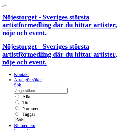
Nöjestorget - Sveriges största
artistförmedling där du hittar artister,
nöje och event.
Nöjestorget - Sveriges största
artistförmedling där du hittar artister,
nöje och event.
Kontakt
Arrangör söker
Sök
Alla
Titel
Nummer
Taggar
Sök
Bli medlem