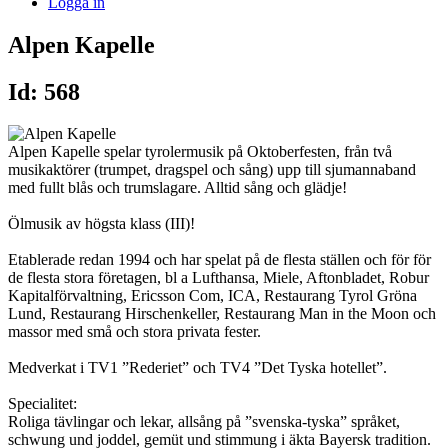
Logga in
Alpen Kapelle
Id: 568
Alpen Kapelle spelar tyrolermusik på Oktoberfesten, från två
musikaktörer (trumpet, dragspel och sång) upp till sjumannaband
med fullt blås och trumslagare. Alltid sång och glädje!
Ölmusik av högsta klass (III)!
Etablerade redan 1994 och har spelat på de flesta ställen och för för
de flesta stora företagen, bl a Lufthansa, Miele, Aftonbladet, Robur
Kapitalförvaltning, Ericsson Com, ICA, Restaurang Tyrol Gröna
Lund, Restaurang Hirschenkeller, Restaurang Man in the Moon och
massor med små och stora privata fester.
Medverkat i TV1 ”Rederiet” och TV4 ”Det Tyska hotellet”.
Specialitet:
Roliga tävlingar och lekar, allsång på ”svenska-tyska” språket,
schwung und joddel, gemüt und stimmung i äkta Bayersk tradition.