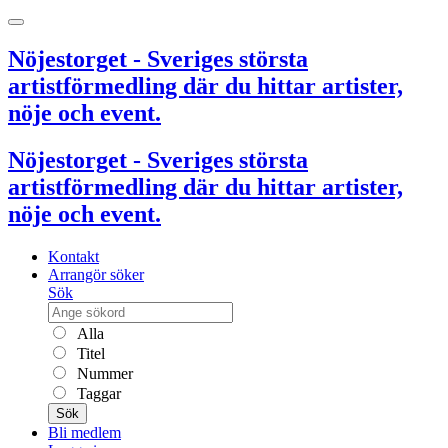
Nöjestorget - Sveriges största
artistförmedling där du hittar artister,
nöje och event.
Nöjestorget - Sveriges största
artistförmedling där du hittar artister,
nöje och event.
Kontakt
Arrangör söker
Sök
Alla
Titel
Nummer
Taggar
Sök
Bli medlem