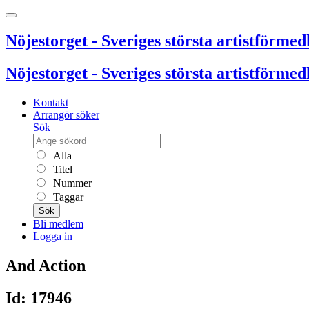
Nöjestorget - Sveriges största artistförmedl
Nöjestorget - Sveriges största artistförmedl
Kontakt
Arrangör söker
Sök
Alla
Titel
Nummer
Taggar
Sök
Bli medlem
Logga in
And Action
Id: 17946