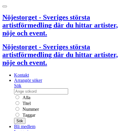
Nöjestorget - Sveriges största
artistförmedling där du hittar artister,
nöje och event.
Nöjestorget - Sveriges största
artistförmedling där du hittar artister,
nöje och event.
Kontakt
Arrangör söker
Sök
Alla
Titel
Nummer
Taggar
Sök
Bli medlem