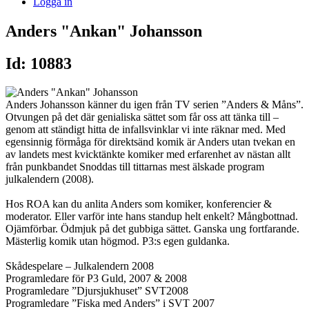
Logga in
Anders "Ankan" Johansson
Id: 10883
Anders Johansson känner du igen från TV serien ”Anders & Måns”.
Otvungen på det där genialiska sättet som får oss att tänka till –
genom att ständigt hitta de infallsvinklar vi inte räknar med. Med
egensinnig förmåga för direktsänd komik är Anders utan tvekan en
av landets mest kvicktänkte komiker med erfarenhet av nästan allt
från punkbandet Snoddas till tittarnas mest älskade program
julkalendern (2008).
Hos ROA kan du anlita Anders som komiker, konferencier &
moderator. Eller varför inte hans standup helt enkelt? Mångbottnad.
Ojämförbar. Ödmjuk på det gubbiga sättet. Ganska ung fortfarande.
Mästerlig komik utan högmod. P3:s egen guldanka.
Skådespelare – Julkalendern 2008
Programledare för P3 Guld, 2007 & 2008
Programledare ”Djursjukhuset” SVT2008
Programledare ”Fiska med Anders” i SVT 2007