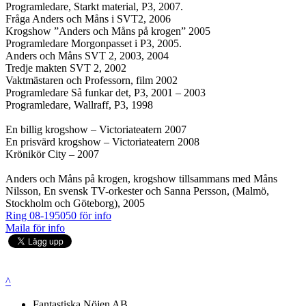
Programledare, Starkt material, P3, 2007.
Fråga Anders och Måns i SVT2, 2006
Krogshow ”Anders och Måns på krogen” 2005
Programledare Morgonpasset i P3, 2005.
Anders och Måns SVT 2, 2003, 2004
Tredje makten SVT 2, 2002
Vaktmästaren och Professorn, film 2002
Programledare Så funkar det, P3, 2001 – 2003
Programledare, Wallraff, P3, 1998
En billig krogshow – Victoriateatern 2007
En prisvärd krogshow – Victoriateatern 2008
Krönikör City – 2007
Anders och Måns på krogen, krogshow tillsammans med Måns
Nilsson, En svensk TV-orkester och Sanna Persson, (Malmö,
Stockholm och Göteborg), 2005
Ring 08-195050 för info
Maila för info
^
Fantastiska Nöjen AB