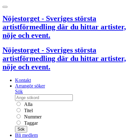
Nöjestorget - Sveriges största
artistförmedling där du hittar artister,
nöje och event.
Nöjestorget - Sveriges största
artistförmedling där du hittar artister,
nöje och event.
Kontakt
Arrangör söker
Sök
Alla
Titel
Nummer
Taggar
Sök
Bli medlem