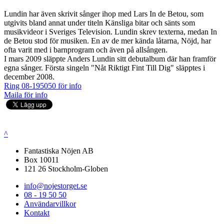
Lundin har även skrivit sånger ihop med Lars In de Betou, som
utgivits bland annat under titeln Känsliga bitar och sänts som
musikvideor i Sveriges Television. Lundin skrev texterna, medan In
de Betou stod för musiken. En av de mer kända låtarna, Nöjd, har
ofta varit med i barnprogram och även på allsången.
I mars 2009 släppte Anders Lundin sitt debutalbum där han framför
egna sånger. Första singeln "Nåt Riktigt Fint Till Dig" släpptes i
december 2008.
Ring 08-195050 för info
Maila för info
^
Fantastiska Nöjen AB
Box 10011
121 26 Stockholm-Globen
info@nojestorget.se
08 - 19 50 50
Användarvillkor
Kontakt