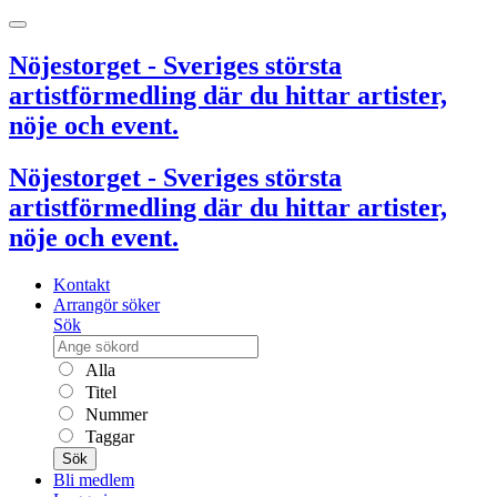
Nöjestorget - Sveriges största
artistförmedling där du hittar artister,
nöje och event.
Nöjestorget - Sveriges största
artistförmedling där du hittar artister,
nöje och event.
Kontakt
Arrangör söker
Sök
Alla
Titel
Nummer
Taggar
Sök
Bli medlem