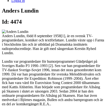
Logga in
Anders Lundin
Id: 4474
Anders Lundin, född 8 september 1958[1], är en svensk TV-
programledare, komiker och textförfattare. Lundin växte upp i Farsta
i Stockholms län och är utbildad på Dramatiska institutets
radioproducentlinje. Han är gift med sångerskan Kerstin Ryhed
Lundin.
Lundin var programledare för humorprogrammet Glädjetåget på
Sveriges Radio P3 1990–1993 [2]. Sen var han programledare för
TV-fiaskot Sverige-Sovjet 1996, innan det stora genombrottet kom
1999. Då var han programledare för svenska Melodifestivalen och
programledare för Expedition: Robinson (1999–2004). Året efter
fick han vara värd för Eurovision Song Contest 2000 tillsammans
med Kattis Ahlström. Han började som programledare för Allsång
på Skansen i slutet av säsongen 2003. Sedan 2004 är han den
ordinarie programledaren för Allsång på Skansen. Han har även
medverkat i Björnes magasin, Bullen och andra barnprogram och är
en del av komikergänget R.E.A..