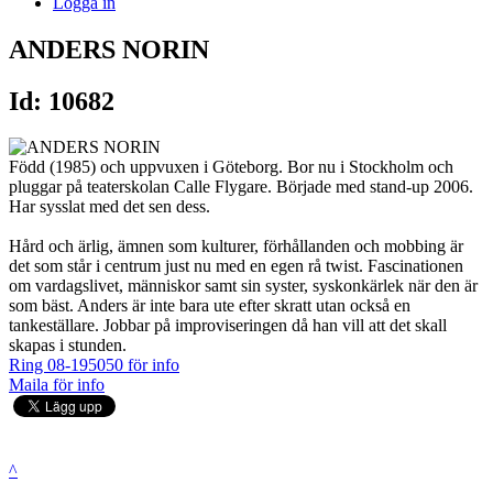
Logga in
ANDERS NORIN
Id: 10682
Född (1985) och uppvuxen i Göteborg. Bor nu i Stockholm och
pluggar på teaterskolan Calle Flygare. Började med stand-up 2006.
Har sysslat med det sen dess.
Hård och ärlig, ämnen som kulturer, förhållanden och mobbing är
det som står i centrum just nu med en egen rå twist. Fascinationen
om vardagslivet, människor samt sin syster, syskonkärlek när den är
som bäst. Anders är inte bara ute efter skratt utan också en
tankeställare. Jobbar på improviseringen då han vill att det skall
skapas i stunden.
Ring 08-195050 för info
Maila för info
^