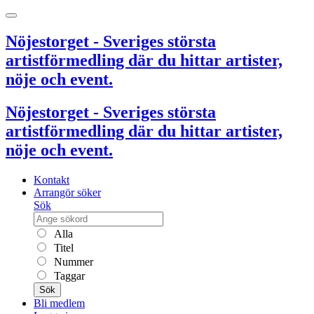
Nöjestorget - Sveriges största
artistförmedling där du hittar artister,
nöje och event.
Nöjestorget - Sveriges största
artistförmedling där du hittar artister,
nöje och event.
Kontakt
Arrangör söker
Sök
Alla
Titel
Nummer
Taggar
Sök
Bli medlem