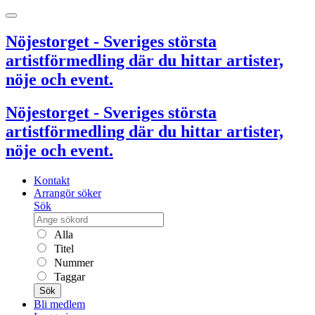
Nöjestorget - Sveriges största
artistförmedling där du hittar artister,
nöje och event.
Nöjestorget - Sveriges största
artistförmedling där du hittar artister,
nöje och event.
Kontakt
Arrangör söker
Sök
Alla
Titel
Nummer
Taggar
Sök
Bli medlem