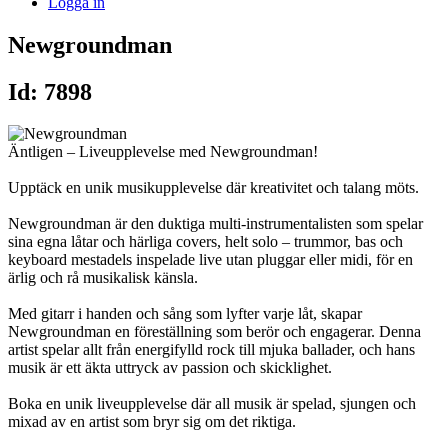
Logga in
Newgroundman
Id: 7898
Äntligen – Liveupplevelse med Newgroundman!
Upptäck en unik musikupplevelse där kreativitet och talang möts.
Newgroundman är den duktiga multi-instrumentalisten som spelar
sina egna låtar och härliga covers, helt solo – trummor, bas och
keyboard mestadels inspelade live utan pluggar eller midi, för en
ärlig och rå musikalisk känsla.
Med gitarr i handen och sång som lyfter varje låt, skapar
Newgroundman en föreställning som berör och engagerar. Denna
artist spelar allt från energifylld rock till mjuka ballader, och hans
musik är ett äkta uttryck av passion och skicklighet.
Boka en unik liveupplevelse där all musik är spelad, sjungen och
mixad av en artist som bryr sig om det riktiga.