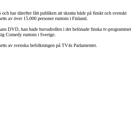
h har därefter fått publiken att skratta både på finskt och svenskt
setts av över 15.000 personer runtom i Finland.
enmans DVD, han hade huvudrollen i det belönade finska tv-programmet
 Big Comedy runtom i Sverige.
 setts av svenska befolkningen på TV4s Parlamentet.