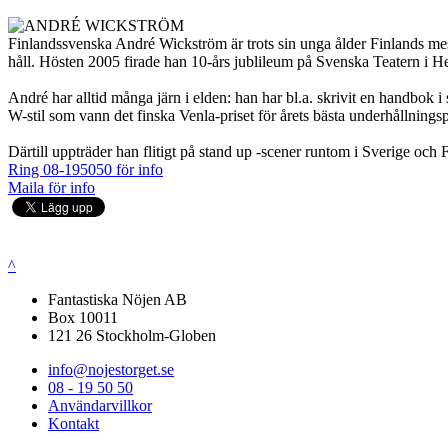
Finlandssvenska André Wickström är trots sin unga ålder Finlands mest
håll. Hösten 2005 firade han 10-års jublileum på Svenska Teatern i Hel
André har alltid många järn i elden: han har bl.a. skrivit en handbo
W-stil som vann det finska Venla-priset för årets bästa underhållnin
Därtill uppträder han flitigt på stand up -scener runtom i Sverige o
Ring 08-195050 för info
Maila för info
^
Fantastiska Nöjen AB
Box 10011
121 26 Stockholm-Globen
info@nojestorget.se
08 - 19 50 50
Användarvillkor
Kontakt