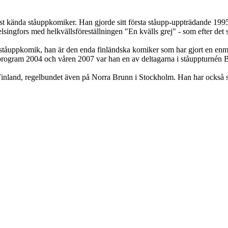
 kända ståuppkomiker. Han gjorde sitt första ståupp-uppträdande 1995 oc
singfors med helkvällsföreställningen "En kvälls grej" - som efter det 
k i ståuppkomik, han är den enda finländska komiker som har gjort en 
gsprogram 2004 och våren 2007 var han en av deltagarna i ståuppturnén
ch Finland, regelbundet även på Norra Brunn i Stockholm. Han har också