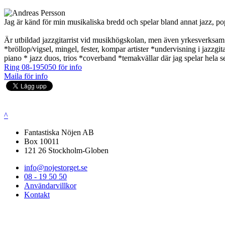
Jag är känd för min musikaliska bredd och spelar bland annat jazz, pop
Är utbildad jazzgitarrist vid musikhögskolan, men även yrkesverksam s
*bröllop/vigsel, mingel, fester, kompar artister *undervisning i jazzg
piano * jazz duos, trios *coverband *temakvällar där jag spelar hela
Ring 08-195050 för info
Maila för info
^
Fantastiska Nöjen AB
Box 10011
121 26 Stockholm-Globen
info@nojestorget.se
08 - 19 50 50
Användarvillkor
Kontakt