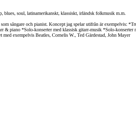
, blues, soul, latinamerikanskt, klassiskt, irländsk folkmusik m.m.
om sångare och pianist. Koncept jag spelar utifrån är exempelvis: *Trub
itarr & piano *Solo-konserter med klassisk gitarr-musik *Solo-konserter 
 set med exempelvis Beatles, Cornelis W., Ted Gärdestad, John Mayer