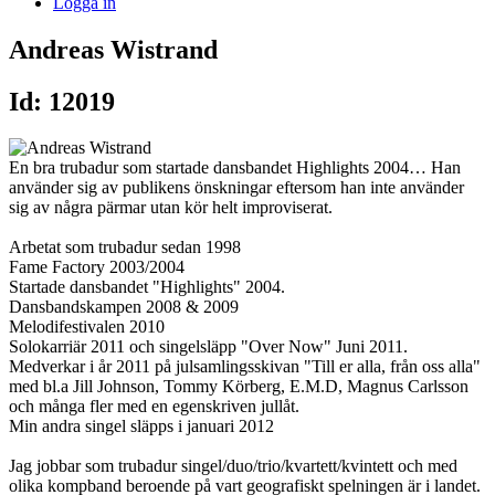
Logga in
Andreas Wistrand
Id: 12019
En bra trubadur som startade dansbandet Highlights 2004… Han
använder sig av publikens önskningar eftersom han inte använder
sig av några pärmar utan kör helt improviserat.
Arbetat som trubadur sedan 1998
Fame Factory 2003/2004
Startade dansbandet "Highlights" 2004.
Dansbandskampen 2008 & 2009
Melodifestivalen 2010
Solokarriär 2011 och singelsläpp "Over Now" Juni 2011.
Medverkar i år 2011 på julsamlingsskivan "Till er alla, från oss alla"
med bl.a Jill Johnson, Tommy Körberg, E.M.D, Magnus Carlsson
och många fler med en egenskriven jullåt.
Min andra singel släpps i januari 2012
Jag jobbar som trubadur singel/duo/trio/kvartett/kvintett och med
olika kompband beroende på vart geografiskt spelningen är i landet.