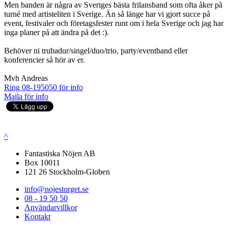
Men banden är några av Sveriges bästa frilansband som ofta åker på
turné med artisteliten i Sverige. Än så länge har vi gjort succe på
event, festivaler och företagsfester runt om i hela Sverige och jag har
inga planer på att ändra på det :).
Behöver ni trubadur/singel/duo/trio, party/eventband eller
konferencier så hör av er.
Mvh Andreas
Ring 08-195050 för info
Maila för info
^
Fantastiska Nöjen AB
Box 10011
121 26 Stockholm-Globen
info@nojestorget.se
08 - 19 50 50
Användarvillkor
Kontakt