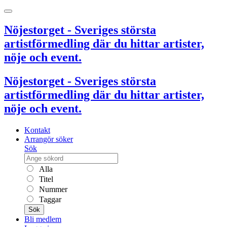
Nöjestorget - Sveriges största
artistförmedling där du hittar artister,
nöje och event.
Nöjestorget - Sveriges största
artistförmedling där du hittar artister,
nöje och event.
Kontakt
Arrangör söker
Sök
Alla
Titel
Nummer
Taggar
Sök
Bli medlem