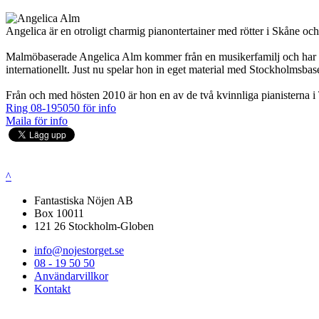
Angelica är en otroligt charmig pianontertainer med rötter i Skåne och
Malmöbaserade Angelica Alm kommer från en musikerfamilj och har ge
internationellt. Just nu spelar hon in eget material med Stockholmsb
Från och med hösten 2010 är hon en av de två kvinnliga pianisterna i
Ring 08-195050 för info
Maila för info
^
Fantastiska Nöjen AB
Box 10011
121 26 Stockholm-Globen
info@nojestorget.se
08 - 19 50 50
Användarvillkor
Kontakt