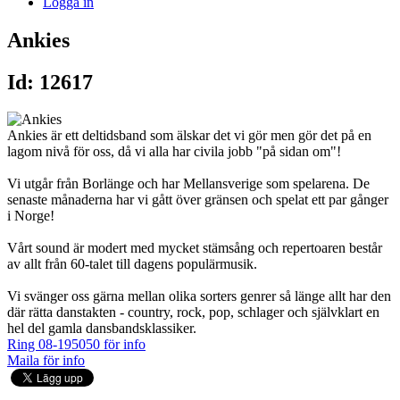
Logga in
Ankies
Id: 12617
Ankies är ett deltidsband som älskar det vi gör men gör det på en
lagom nivå för oss, då vi alla har civila jobb "på sidan om"!
Vi utgår från Borlänge och har Mellansverige som spelarena. De
senaste månaderna har vi gått över gränsen och spelat ett par gånger
i Norge!
Vårt sound är modert med mycket stämsång och repertoaren består
av allt från 60-talet till dagens populärmusik.
Vi svänger oss gärna mellan olika sorters genrer så länge allt har den
där rätta danstakten - country, rock, pop, schlager och självklart en
hel del gamla dansbandsklassiker.
Ring 08-195050 för info
Maila för info