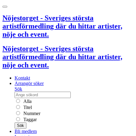
Nöjestorget - Sveriges största
artistförmedling där du hittar artister,
nöje och event.
Nöjestorget - Sveriges största
artistförmedling där du hittar artister,
nöje och event.
Kontakt
Arrangör söker
Sök
Alla
Titel
Nummer
Taggar
Sök
Bli medlem