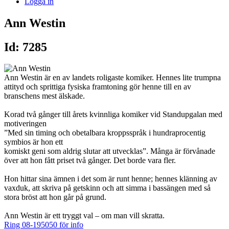
Logga in
Ann Westin
Id: 7285
Ann Westin är en av landets roligaste komiker. Hennes lite trumpna
attityd och sprittiga fysiska framtoning gör henne till en av
branschens mest älskade.
Korad två gånger till årets kvinnliga komiker vid Standupgalan med
motiveringen
”Med sin timing och obetalbara kroppsspråk i hundraprocentig
symbios är hon ett
komiskt geni som aldrig slutar att utvecklas”. Många är förvånade
över att hon fått priset två gånger. Det borde vara fler.
Hon hittar sina ämnen i det som är runt henne; hennes klänning av
vaxduk, att skriva på getskinn och att simma i bassängen med så
stora bröst att hon går på grund.
Ann Westin är ett tryggt val – om man vill skratta.
Ring 08-195050 för info