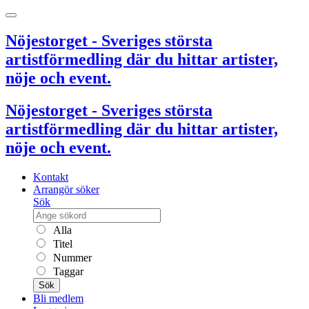
Nöjestorget - Sveriges största
artistförmedling där du hittar artister,
nöje och event.
Nöjestorget - Sveriges största
artistförmedling där du hittar artister,
nöje och event.
Kontakt
Arrangör söker
Sök
Alla
Titel
Nummer
Taggar
Sök
Bli medlem