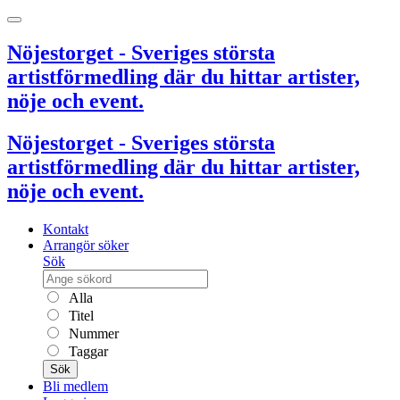
Nöjestorget - Sveriges största
artistförmedling där du hittar artister,
nöje och event.
Nöjestorget - Sveriges största
artistförmedling där du hittar artister,
nöje och event.
Kontakt
Arrangör söker
Sök
Alla
Titel
Nummer
Taggar
Sök
Bli medlem