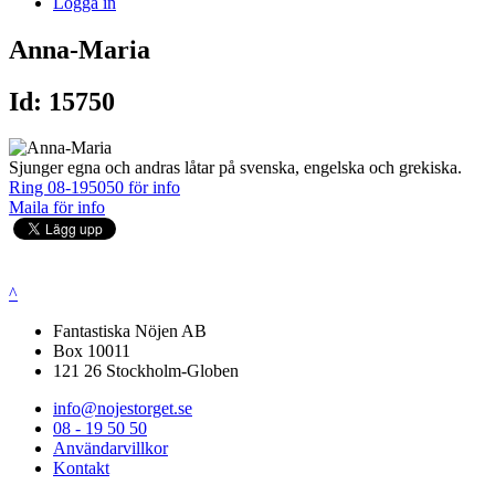
Logga in
Anna-Maria
Id: 15750
Sjunger egna och andras låtar på svenska, engelska och grekiska.
Ring 08-195050 för info
Maila för info
^
Fantastiska Nöjen AB
Box 10011
121 26 Stockholm-Globen
info@nojestorget.se
08 - 19 50 50
Användarvillkor
Kontakt