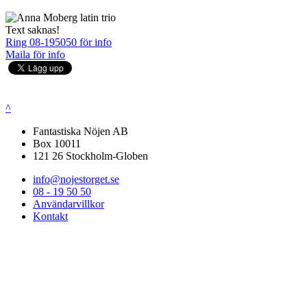
Text saknas!
Ring 08-195050 för info
Maila för info
^
Fantastiska Nöjen AB
Box 10011
121 26 Stockholm-Globen
info@nojestorget.se
08 - 19 50 50
Användarvillkor
Kontakt