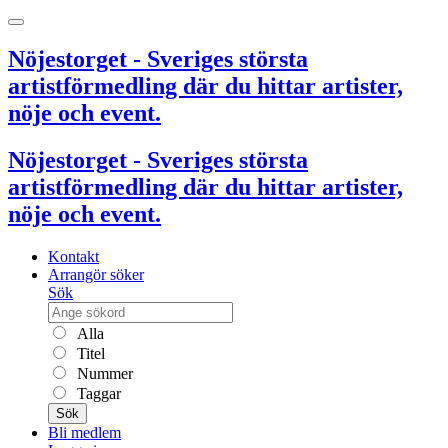
Nöjestorget - Sveriges största
artistförmedling där du hittar artister,
nöje och event.
Nöjestorget - Sveriges största
artistförmedling där du hittar artister,
nöje och event.
Kontakt
Arrangör söker
Sök
Alla
Titel
Nummer
Taggar
Sök
Bli medlem