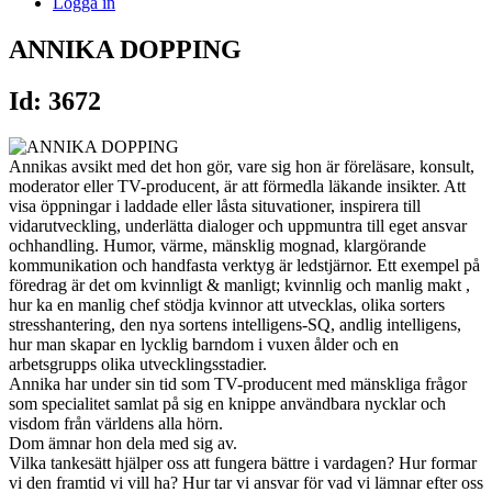
Logga in
ANNIKA DOPPING
Id: 3672
Annikas avsikt med det hon gör, vare sig hon är föreläsare, konsult,
moderator eller TV-producent, är att förmedla läkande insikter. Att
visa öppningar i laddade eller låsta situvationer, inspirera till
vidarutveckling, underlätta dialoger och uppmuntra till eget ansvar
ochhandling. Humor, värme, mänsklig mognad, klargörande
kommunikation och handfasta verktyg är ledstjärnor. Ett exempel på
föredrag är det om kvinnligt & manligt; kvinnlig och manlig makt ,
hur ka en manlig chef stödja kvinnor att utvecklas, olika sorters
stresshantering, den nya sortens intelligens-SQ, andlig intelligens,
hur man skapar en lycklig barndom i vuxen ålder och en
arbetsgrupps olika utvecklingsstadier.
Annika har under sin tid som TV-producent med mänskliga frågor
som specialitet samlat på sig en knippe användbara nycklar och
visdom från världens alla hörn.
Dom ämnar hon dela med sig av.
Vilka tankesätt hjälper oss att fungera bättre i vardagen? Hur formar
vi den framtid vi vill ha? Hur tar vi ansvar för vad vi lämnar efter oss