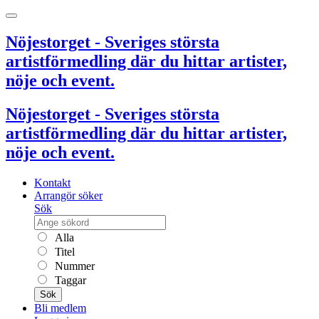
Nöjestorget - Sveriges största
artistförmedling där du hittar artister,
nöje och event.
Nöjestorget - Sveriges största
artistförmedling där du hittar artister,
nöje och event.
Kontakt
Arrangör söker
Sök
Alla
Titel
Nummer
Taggar
Sök
Bli medlem