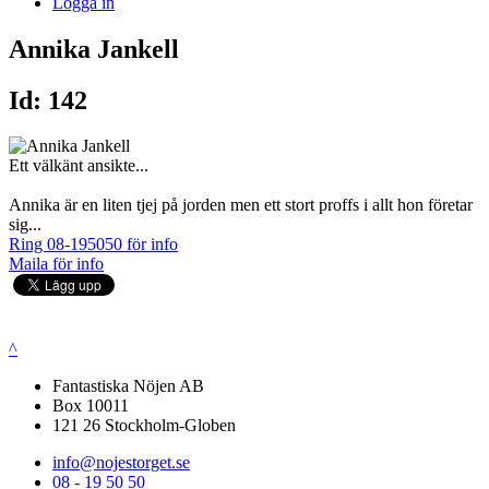
Logga in
Annika Jankell
Id: 142
Ett välkänt ansikte...
Annika är en liten tjej på jorden men ett stort proffs i allt hon företar
sig...
Ring 08-195050 för info
Maila för info
^
Fantastiska Nöjen AB
Box 10011
121 26 Stockholm-Globen
info@nojestorget.se
08 - 19 50 50