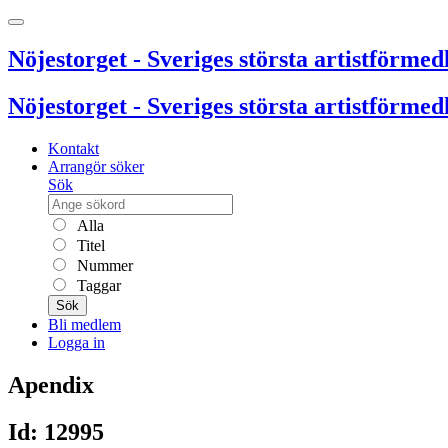
Nöjestorget - Sveriges största artistförmedl
Nöjestorget - Sveriges största artistförmedl
Kontakt
Arrangör söker
Sök
Alla
Titel
Nummer
Taggar
Sök
Bli medlem
Logga in
Apendix
Id: 12995