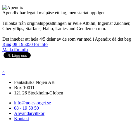
Apendix har legat i malpåse ett tag, men startat upp igen.
Tillbaka från originaluppsättningen är Pelle Albihn, Ingemar Züchner
Cherryflips, Staffans, Hallo, Ladies and Gentlemen mm.
Det innebär att hela 4/5 delar av de som var med i Apendix då det beg
Ring 08-195050 för info
Maila för info
^
Fantastiska Nöjen AB
Box 10011
121 26 Stockholm-Globen
info@nojestorget.se
08 - 19 50 50
Användarvillkor
Kontakt