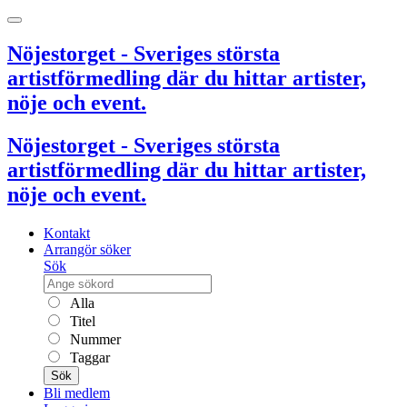
Nöjestorget - Sveriges största
artistförmedling där du hittar artister,
nöje och event.
Nöjestorget - Sveriges största
artistförmedling där du hittar artister,
nöje och event.
Kontakt
Arrangör söker
Sök
Alla
Titel
Nummer
Taggar
Sök
Bli medlem