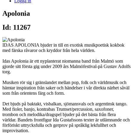
Logga in
Apolonia
Id: 11267
IDAS APOLONIA bjuder in till en exotisk musikpoetisk kokbok
med färska råvaror och kryddor från hela världen.
Idas Apolonia är ett nyplanterat niomanna band från Malmö som
gjorde sitt första gig under 2009 års Malmöfestival-på Gustav Adolfs
torg.
Musiken rör sig i gränslandet mellan pop, folk och världmusik och
hämtar inspiration från saker och händelser i vår direkta närhet såväl
som från orientens färg och form.
Det bjuds på baktakt, visbalkan, sjömansvals och argentinsk tango.
Med fioler, banjo, kontrabas Trumset/percussion, saxofoner,
trombon och melodika/dragspel bjuder på det bästa från flera
världar. Bandets frontfigur Ida Gustafssons texter är utlämnande och
förföriskt uttrycksfulla och gerprov på språklig lekfullhet och
improvisation.