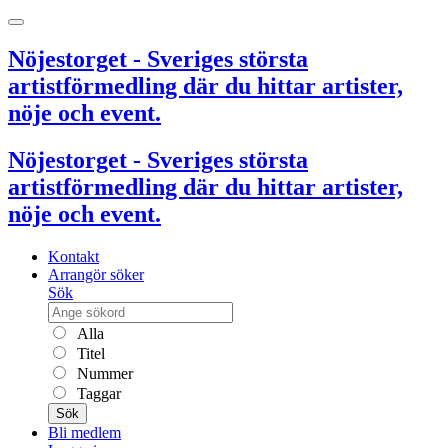
Nöjestorget - Sveriges största
artistförmedling där du hittar artister,
nöje och event.
Nöjestorget - Sveriges största
artistförmedling där du hittar artister,
nöje och event.
Kontakt
Arrangör söker
Sök
Alla
Titel
Nummer
Taggar
Sök
Bli medlem