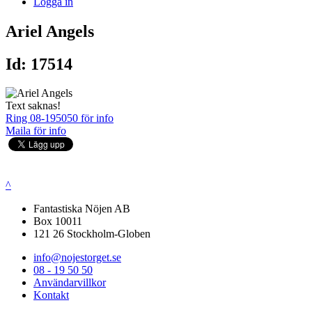
Logga in
Ariel Angels
Id: 17514
Text saknas!
Ring 08-195050 för info
Maila för info
^
Fantastiska Nöjen AB
Box 10011
121 26 Stockholm-Globen
info@nojestorget.se
08 - 19 50 50
Användarvillkor
Kontakt