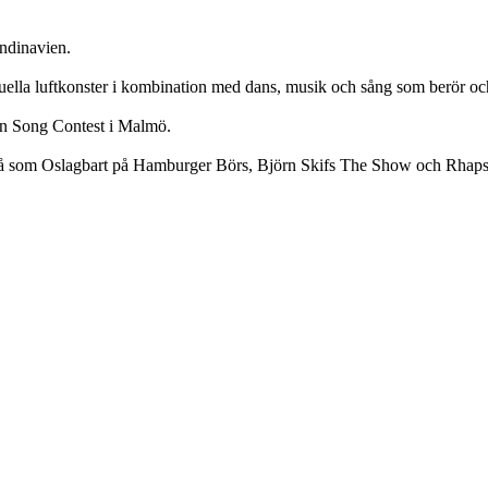
andinavien.
ella luftkonster i kombination med dans, musik och sång som berör och tar
on Song Contest i Malmö.
r så som Oslagbart på Hamburger Börs, Björn Skifs The Show och Rhap