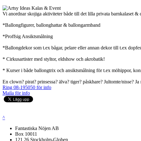
Vi anordnar skojiga aktiviteter både till det lilla privata barnkalaset & 
*Ballongfigurer, ballonghattar & ballongarmband
*Proffsig Ansiktsmålning
*Ballongdekor som t.ex bågar, pelare eller annan dekor till t.ex dopfes
* Cirkusartister med styltor, eldshow och akrobatik!
* Kurser i både ballongtrix och ansiktsmålning för t.ex möhippor, ko
En clown? pirat? prinsessa? älva? tiger? påskhare? Jultomte/nisse? Ja mö
Ring 08-195050 för info
Maila för info
^
Fantastiska Nöjen AB
Box 10011
121 26 Stockholm-Globen