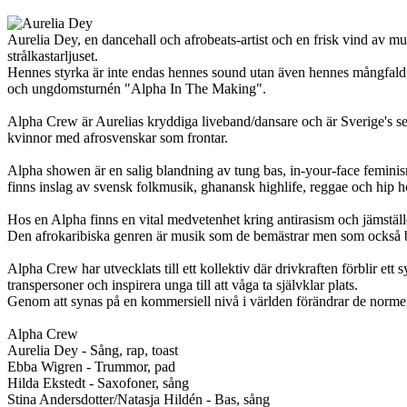
Aurelia Dey, en dancehall och afrobeats-artist och en frisk vind av mu
strålkastarljuset.
Hennes styrka är inte endas hennes sound utan även hennes mångfald,
och ungdomsturnén "Alpha In The Making".
Alpha Crew är Aurelias kryddiga liveband/dansare och är Sverige's sepe
kvinnor med afrosvenskar som frontar.
Alpha showen är en salig blandning av tung bas, in-your-face feminis
finns inslag av svensk folkmusik, ghanansk highlife, reggae och hip 
Hos en Alpha finns en vital medvetenhet kring antirasism och jämstäl
Den afrokaribiska genren är musik som de bemästrar men som också bl
Alpha Crew har utvecklats till ett kollektiv där drivkraften förblir e
transpersoner och inspirera unga till att våga ta självklar plats.
Genom att synas på en kommersiell nivå i världen förändrar de normer 
Alpha Crew
Aurelia Dey - Sång, rap, toast
Ebba Wigren - Trummor, pad
Hilda Ekstedt - Saxofoner, sång
Stina Andersdotter/Natasja Hildén - Bas, sång