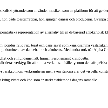
sikaliskt yttrande som använder musiken som en plattform för att ge den 
 hon både toastar/rappar, hon sjunger, dansar och producerar. Ovanpå 
ratistiska representation av alternativ till en dj-baserad afrokaribisk
m, pondus fylld rap, toast och dans såväl som känslosamma västafrikans
hop, dominerat av dancehall och afrobeats. Med andra ord, när Alpha Cr
ldhet och ett fundamentalt, humant resonemang kring detta.
ir deras verktyg för att kunna verka i samhället genom den afropéiska
tt systrarskap inom verksamheten men även genomsyrar det visuella konstn
kring vithet och kön som är starkt etablerade i dagens samhälle.