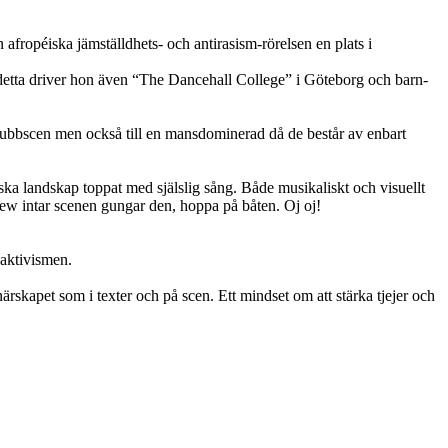
afropéiska jämställdhets- och antirasism-rörelsen en plats i
detta driver hon även “The Dancehall College” i Göteborg och barn-
 klubbscen men också till en mansdominerad då de består av enbart
ka landskap toppat med själslig sång. Både musikaliskt och visuellt
ew intar scenen gungar den, hoppa på båten. Oj oj!
 aktivismen.
ärskapet som i texter och på scen. Ett mindset om att stärka tjejer och