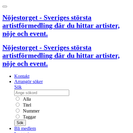
Nöjestorget - Sveriges största
artistförmedling där du hittar artister,
nöje och event.
Nöjestorget - Sveriges största
artistförmedling där du hittar artister,
nöje och event.
Kontakt
Arrangör söker
Sök
Alla
Titel
Nummer
Taggar
Sök
Bli medlem