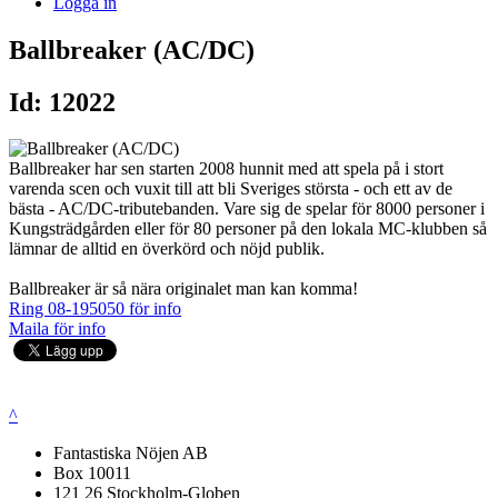
Logga in
Ballbreaker (AC/DC)
Id: 12022
Ballbreaker har sen starten 2008 hunnit med att spela på i stort
varenda scen och vuxit till att bli Sveriges största - och ett av de
bästa - AC/DC-tributebanden. Vare sig de spelar för 8000 personer i
Kungsträdgården eller för 80 personer på den lokala MC-klubben så
lämnar de alltid en överkörd och nöjd publik.
Ballbreaker är så nära originalet man kan komma!
Ring 08-195050 för info
Maila för info
^
Fantastiska Nöjen AB
Box 10011
121 26 Stockholm-Globen