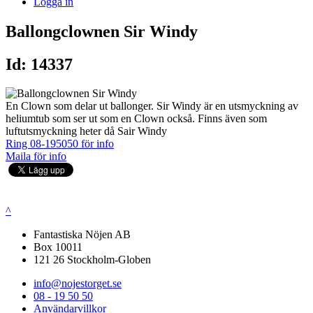
Logga in
Ballongclownen Sir Windy
Id: 14337
En Clown som delar ut ballonger. Sir Windy är en utsmyckning av
heliumtub som ser ut som en Clown också. Finns även som
luftutsmyckning heter då Sair Windy
Ring 08-195050 för info
Maila för info
^
Fantastiska Nöjen AB
Box 10011
121 26 Stockholm-Globen
info@nojestorget.se
08 - 19 50 50
Användarvillkor