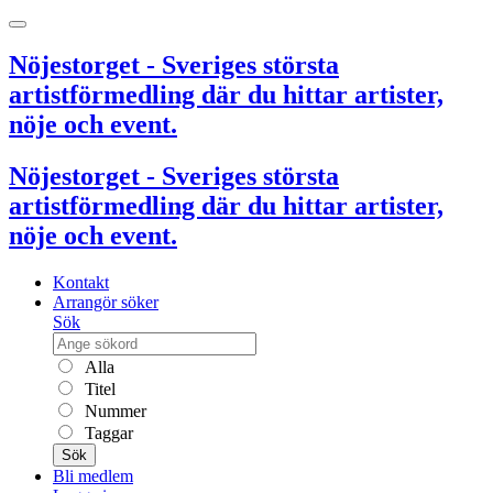
Nöjestorget - Sveriges största
artistförmedling där du hittar artister,
nöje och event.
Nöjestorget - Sveriges största
artistförmedling där du hittar artister,
nöje och event.
Kontakt
Arrangör söker
Sök
Alla
Titel
Nummer
Taggar
Sök
Bli medlem