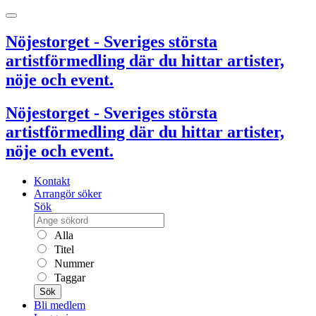
Nöjestorget - Sveriges största
artistförmedling där du hittar artister,
nöje och event.
Nöjestorget - Sveriges största
artistförmedling där du hittar artister,
nöje och event.
Kontakt
Arrangör söker
Sök
Alla
Titel
Nummer
Taggar
Sök
Bli medlem