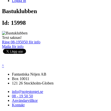
Logga in
Bastuklubben
Id: 15998
Text saknas!
Ring 08-195050 för info
Maila för info
^
Fantastiska Nöjen AB
Box 10011
121 26 Stockholm-Globen
info@nojestorget.se
08 - 19 50 50
Användarvillkor
Kontakt