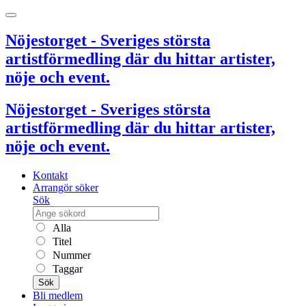
Nöjestorget - Sveriges största
artistförmedling där du hittar artister,
nöje och event.
Nöjestorget - Sveriges största
artistförmedling där du hittar artister,
nöje och event.
Kontakt
Arrangör söker
Sök
Alla
Titel
Nummer
Taggar
Sök
Bli medlem