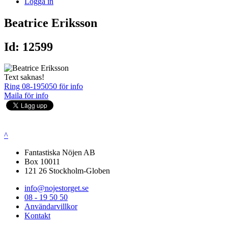
Logga in
Beatrice Eriksson
Id: 12599
Text saknas!
Ring 08-195050 för info
Maila för info
^
Fantastiska Nöjen AB
Box 10011
121 26 Stockholm-Globen
info@nojestorget.se
08 - 19 50 50
Användarvillkor
Kontakt