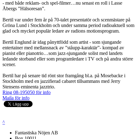
- med både reklam- och spel-filmer…nu senast en roll i Lasse
Åbergs ”Hälsoresan”.
Bertil var under fem år på 70-talet presentatör och scenmästare på
Gröna Lund i Stockholm och under samma period radioaktuell som
glad och mycket populär ledare av radions motionsprogram.
Bertil Englund är idag pånyttfödd som artist - som sjungande
entertainer med mellansnack av ”ståupp-karaktär”- kompad av
pianist eller pianotrio…som jazz-sjungande solist med landets
ledande storband eller som programledare i TV och på andra större
scener.
Bertil har på senare tid rönt stor framgång bl.a. på Mosebacke i
Stockholm med en jazzifierad cabaret tillsammans med Jerry
Stensens eminenta jazztrio.
Ring 08-195050 för info
Maila för info
^
Fantastiska Nöjen AB
Box 10011