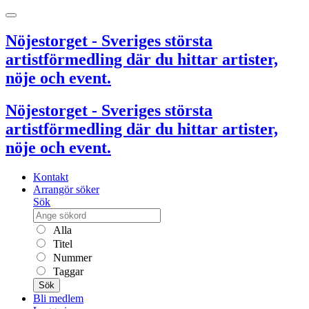
Nöjestorget - Sveriges största
artistförmedling där du hittar artister,
nöje och event.
Nöjestorget - Sveriges största
artistförmedling där du hittar artister,
nöje och event.
Kontakt
Arrangör söker
Sök
Alla
Titel
Nummer
Taggar
Sök
Bli medlem