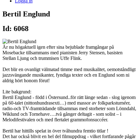
Logga in
Bertil Englund
Id: 6068
Är nu högaktuell igen efter sina bejublade framgångar på
Mosebacke tillsammans med pianisten Jerry Stensen, basisten
Stellan Ljung och trummisen Uffe Flink.
Det blir en ovanligt välmatad timme med musikalitet, oemotståndligt
jazzsvängande musikanter, fyndiga texter och en Englund som ni
aldrig hört honom förut!
Lite bakgrund:
Bertil Englund - född i Östersund..för rätt länge sedan - slog igenom
på 60-talet (nittonhundrasexti…) med massor av folkparksturnéer,
radio-och TV-framträdande tillsammas med storheter som Lönndahl,
Wiklund och Tornehave….två gånger deltagit - som solist – i
Melodifestivalen och med flertalet grammofonsuccéer.
Bertil har hittills spelat in över tvåhundra femtio titlar !
Det har också blivit en hel del filmuppdrag - vilket fortfarande pågår