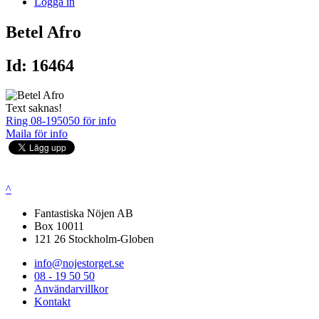
Logga in
Betel Afro
Id: 16464
Text saknas!
Ring 08-195050 för info
Maila för info
^
Fantastiska Nöjen AB
Box 10011
121 26 Stockholm-Globen
info@nojestorget.se
08 - 19 50 50
Användarvillkor
Kontakt