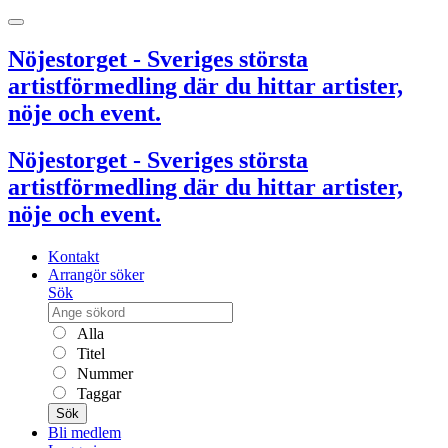
Nöjestorget - Sveriges största
artistförmedling där du hittar artister,
nöje och event.
Nöjestorget - Sveriges största
artistförmedling där du hittar artister,
nöje och event.
Kontakt
Arrangör söker
Sök
Alla
Titel
Nummer
Taggar
Sök
Bli medlem