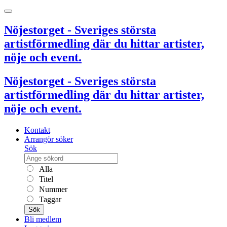
Nöjestorget - Sveriges största
artistförmedling där du hittar artister,
nöje och event.
Nöjestorget - Sveriges största
artistförmedling där du hittar artister,
nöje och event.
Kontakt
Arrangör söker
Sök
Alla
Titel
Nummer
Taggar
Sök
Bli medlem