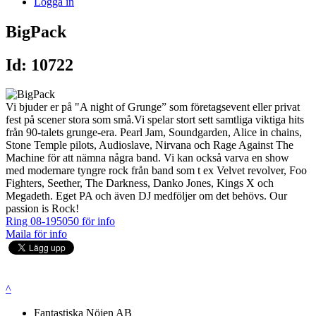
Logga in
BigPack
Id: 10722
Vi bjuder er på "A night of Grunge” som företagsevent eller privat
fest på scener stora som små.Vi spelar stort sett samtliga viktiga hits
från 90-talets grunge-era. Pearl Jam, Soundgarden, Alice in chains,
Stone Temple pilots, Audioslave, Nirvana och Rage Against The
Machine för att nämna några band. Vi kan också varva en show
med modernare tyngre rock från band som t ex Velvet revolver, Foo
Fighters, Seether, The Darkness, Danko Jones, Kings X och
Megadeth. Eget PA och även DJ medföljer om det behövs. Our
passion is Rock!
Ring 08-195050 för info
Maila för info
^
Fantastiska Nöjen AB