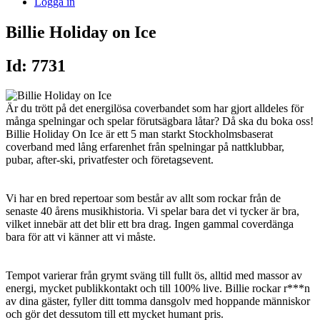
Logga in
Billie Holiday on Ice
Id: 7731
Är du trött på det energilösa coverbandet som har gjort alldeles för
många spelningar och spelar förutsägbara låtar? Då ska du boka oss!
Billie Holiday On Ice är ett 5 man starkt Stockholmsbaserat
coverband med lång erfarenhet från spelningar på nattklubbar,
pubar, after-ski, privatfester och företagsevent.
Vi har en bred repertoar som består av allt som rockar från de
senaste 40 årens musikhistoria. Vi spelar bara det vi tycker är bra,
vilket innebär att det blir ett bra drag. Ingen gammal coverdänga
bara för att vi känner att vi måste.
Tempot varierar från grymt sväng till fullt ös, alltid med massor av
energi, mycket publikkontakt och till 100% live. Billie rockar r***n
av dina gäster, fyller ditt tomma dansgolv med hoppande människor
och gör det dessutom till ett mycket humant pris.