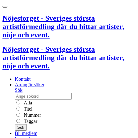
Nöjestorget - Sveriges största
artistförmedling där du hittar artister,
nöje och event.
Nöjestorget - Sveriges största
artistförmedling där du hittar artister,
nöje och event.
Kontakt
Arrangör söker
Sök
Alla
Titel
Nummer
Taggar
Sök
Bli medlem