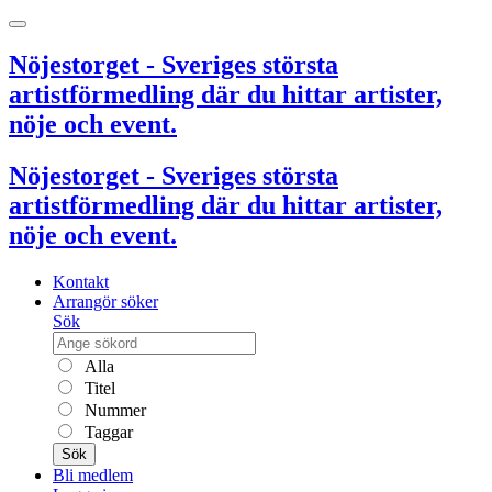
Nöjestorget - Sveriges största
artistförmedling där du hittar artister,
nöje och event.
Nöjestorget - Sveriges största
artistförmedling där du hittar artister,
nöje och event.
Kontakt
Arrangör söker
Sök
Alla
Titel
Nummer
Taggar
Sök
Bli medlem