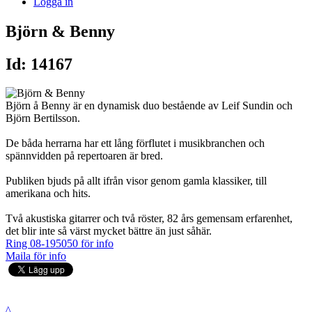
Logga in
Björn & Benny
Id: 14167
Björn å Benny är en dynamisk duo bestående av Leif Sundin och
Björn Bertilsson.
De båda herrarna har ett lång förflutet i musikbranchen och
spännvidden på repertoaren är bred.
Publiken bjuds på allt ifrån visor genom gamla klassiker, till
amerikana och hits.
Två akustiska gitarrer och två röster, 82 års gemensam erfarenhet,
det blir inte så värst mycket bättre än just såhär.
Ring 08-195050 för info
Maila för info
^