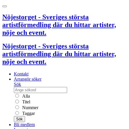
Nöjestorget - Sveriges största
artistförmedling där du hittar artister,
nöje och event.
Nöjestorget - Sveriges största
artistförmedling där du hittar artister,
nöje och event.
Kontakt
Arrangör söker
Sök
Alla
Titel
Nummer
Taggar
Sök
Bli medlem