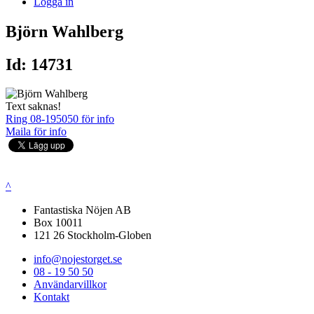
Logga in
Björn Wahlberg
Id: 14731
Text saknas!
Ring 08-195050 för info
Maila för info
^
Fantastiska Nöjen AB
Box 10011
121 26 Stockholm-Globen
info@nojestorget.se
08 - 19 50 50
Användarvillkor
Kontakt