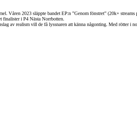
himmel. Våren 2023 släppte bandet EP:n ”Genom fönstret” (20k+ streams 
finalister i P4 Nästa Norrbotten.
nslag av realism vill de få lyssnaren att känna någonting. Med rötter i 