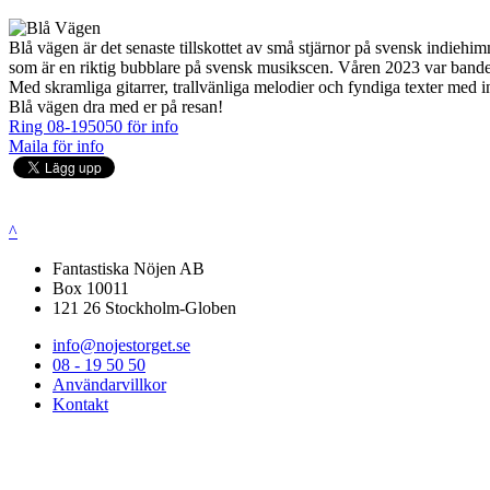
Blå vägen är det senaste tillskottet av små stjärnor på svensk indie
som är en riktig bubblare på svensk musikscen. Våren 2023 var bandet 
Med skramliga gitarrer, trallvänliga melodier och fyndiga texter med i
Blå vägen dra med er på resan!
Ring 08-195050 för info
Maila för info
^
Fantastiska Nöjen AB
Box 10011
121 26 Stockholm-Globen
info@nojestorget.se
08 - 19 50 50
Användarvillkor
Kontakt