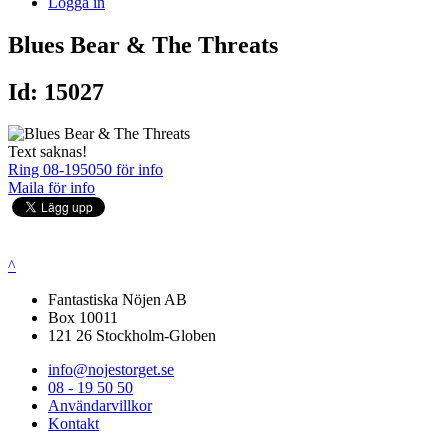
Logga in
Blues Bear & The Threats
Id: 15027
Text saknas!
Ring 08-195050 för info
Maila för info
^
Fantastiska Nöjen AB
Box 10011
121 26 Stockholm-Globen
info@nojestorget.se
08 - 19 50 50
Användarvillkor
Kontakt