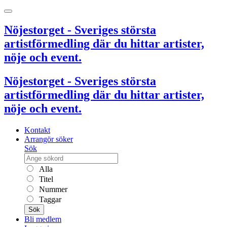
Nöjestorget - Sveriges största
artistförmedling där du hittar artister,
nöje och event.
Nöjestorget - Sveriges största
artistförmedling där du hittar artister,
nöje och event.
Kontakt
Arrangör söker
Sök
Alla
Titel
Nummer
Taggar
Sök
Bli medlem